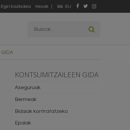
Egin bazkidea
Kexak
ES
EU
Bilaketa formularioa
Buscar
 GIDA
KONTSUMITZAILEEN GIDA
Aseguruak
Bermeak
Bidaiak kontratatzeko
Epaiak