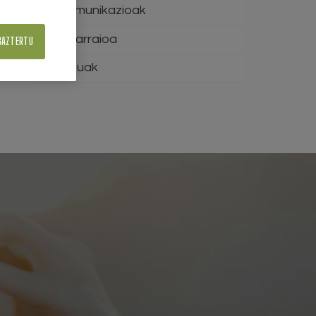
Telekomunikazioak
Tren-garraioa
BAZTERTU
Zerbitzuak