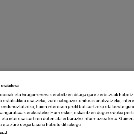
erabilera
opioak eta hirugarrenenak erabiltzen ditugu gure zerbitzuak hobetz
o estatistikoa osatzeko, zure nabigazio-ohiturak analizatzeko, inter
n ondorioztatzeko, haien interesen profil bat sortzeko eta beste gu
esanguratsuak erakusteko. Horri esker, eskaintzen dugun edukia pert
eta interesa sortzen duten atalei buruzko informazioa lortu. Gainer
 eta zure segurtasuna hobetu ditzakegu.
tika