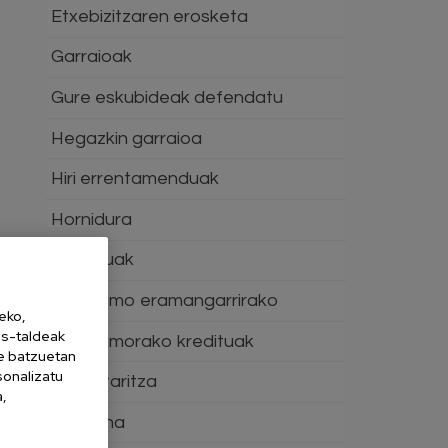
Etxebizitzaren erosketa
Garraioak
Gure eskubideak defendatu
Hegazkin garraioa
Hiri errentamenduak
Hornidura
Jostailuak
Kontsumo eramangarrirako
eko,
es-taldeak
Kontsumorako kredituak
ne batzuetan
sonalizatu
Merkataritza
a,
Osasuna