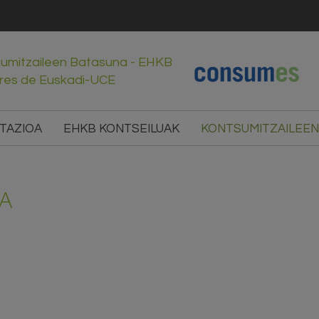
sumitzaileen Batasuna - EHKB
res de Euskadi-UCE
TAZIOA
EHKB KONTSEILUAK
KONTSUMITZAILEEN
A