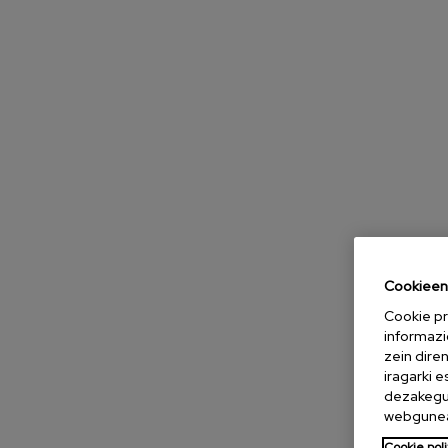
Cookieen 
Cookie pr
informazi
zein dire
iragarki 
dezakegu 
webgunea
Cookie poli