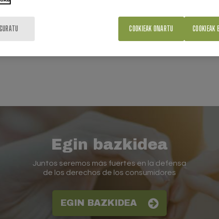
IGURATU
COOKIEAK ONARTU
COOKIEAK 
Egin bazkidea
Juntos seremos más fuertes en la defensa
de los derechos de los consumidores
EGIN BAZKIDEA