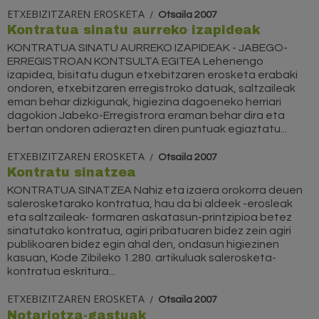
ETXEBIZITZAREN EROSKETA
Otsaila 2007
Kontratua sinatu aurreko izapideak
KONTRATUA SINATU AURREKO IZAPIDEAK - JABEGO-
ERREGISTROAN KONTSULTA EGITEA Lehenengo
izapidea, bisitatu dugun etxebitzaren erosketa erabaki
ondoren, etxebitzaren erregistroko datuak, saltzaileak
eman behar dizkigunak, higiezina dagoeneko herriari
dagokion Jabeko-Erregistrora eraman behar dira eta
bertan ondoren adierazten diren puntuak egiaztatu...
ETXEBIZITZAREN EROSKETA
Otsaila 2007
Kontratu sinatzea
KONTRATUA SINATZEA Nahiz eta izaera orokorra deuen
salerosketarako kontratua, hau da bi aldeek -erosleak
eta saltzaileak- formaren askatasun-printzipioa betez
sinatutako kontratua, agiri pribatuaren bidez zein agiri
publikoaren bidez egin ahal den, ondasun higiezinen
kasuan, Kode Zibileko 1.280. artikuluak salerosketa-
kontratua eskritura...
ETXEBIZITZAREN EROSKETA
Otsaila 2007
Notariotza-gastuak