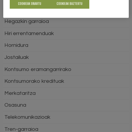
COOKIEAK ONARTU
COOKIEAK BAZTERTU
Gure eskubideak defendatu
Hegazkin garraioa
Hiri errentamenduak
Hornidura
Jostailuak
Kontsumo eramangarrirako
Kontsumorako kredituak
Merkataritza
Osasuna
Telekomunikazioak
Tren-garraioa