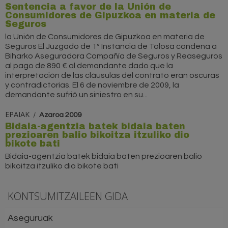
Sentencia a favor de la Unión de
Consumidores de Gipuzkoa en materia de
Seguros
la Unión de Consumidores de Gipuzkoa en materia de
Seguros El Juzgado de 1º Instancia de Tolosa condena a
Biharko Aseguradora Compañía de Seguros y Reaseguros
al pago de 890 € al demandante dado que la
interpretación de las cláusulas del contrato eran oscuras
y contradictorias. El 6 de noviembre de 2009, la
demandante sufrió un siniestro en su...
EPAIAK
Azaroa 2009
Bidaia-agentzia batek bidaia baten
prezioaren balio bikoitza itzuliko dio
bikote bati
Bidaia-agentzia batek bidaia baten prezioaren balio
bikoitza itzuliko dio bikote bati
KONTSUMITZAILEEN GIDA
Aseguruak