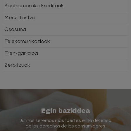
Kontsumorako kredituak
Merkataritza
Osasuna
Telekomunikazioak
Tren-garraioa
Zerbitzuak
Egin bazkidea
Juntos seremos más fuertes en la defensa
de los derechos de los consumidores