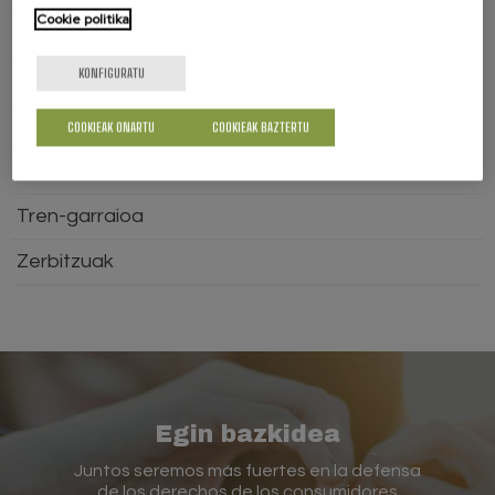
Cookie politika
Kontsumorako kredituak
KONFIGURATU
Merkataritza
Osasuna
COOKIEAK ONARTU
COOKIEAK BAZTERTU
Telekomunikazioak
Tren-garraioa
Zerbitzuak
Egin bazkidea
Juntos seremos más fuertes en la defensa
de los derechos de los consumidores