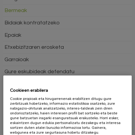
Bermeak
Bidaiak kontratatzeko
Epaiak
Etxebizitzaren erosketa
Garraioak
Gure eskubideak defendatu
Hegazkin garraioa
Cookieen erabilera
Hiri errentamenduak
Cookie propioak eta hirugarrenenak erabiltzen ditugu gure
zerbitzuak hobetzeko, informazio estatistikoa osatzeko, zure
Hornidura
nabigazio-ohiturak analizatzeko, interes-taldeak zein diren
ondorioztatzeko, haien interesen profil bat sortzeko eta beste
gune batzuetan iragarki esanguratsuak erakusteko. Horri esker,
Jostailuak
eskaintzen dugun edukia pertsonalizatu dezakegu eta interesa
sortzen duten atalei buruzko informazioa lortu. Gainera,
webgunea eta zure segurtasuna hobetu ditzakegu.
Kontsumo eramangarrirako