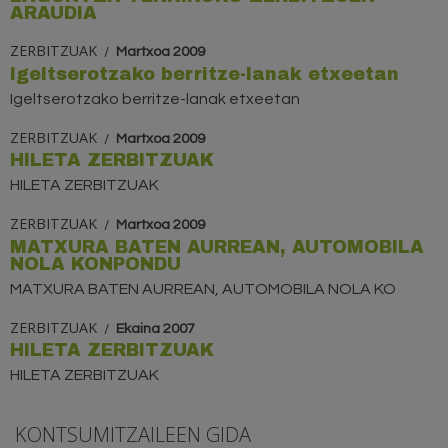
ARAUDIA
ZERBITZUAK
Martxoa 2009
Igeltserotzako berritze-lanak etxeetan
Igeltserotzako berritze-lanak etxeetan
ZERBITZUAK
Martxoa 2009
HILETA ZERBITZUAK
HILETA ZERBITZUAK
ZERBITZUAK
Martxoa 2009
MATXURA BATEN AURREAN, AUTOMOBILA
NOLA KONPONDU
MATXURA BATEN AURREAN, AUTOMOBILA NOLA KO
ZERBITZUAK
Ekaina 2007
HILETA ZERBITZUAK
HILETA ZERBITZUAK
KONTSUMITZAILEEN GIDA