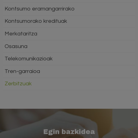
Kontsumo eramangarrirako
Kontsumorako kredituak
Merkataritza
Osasuna
Telekomunikazioak
Tren-garraioa
Zerbitzuak
Egin bazkidea