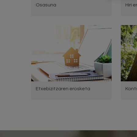
Osasuna
Hiri
Etxebizitzaren erosketa
Kont