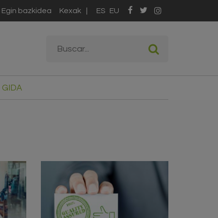
Egin bazkidea
Kexak
ES
EU
Bilaketa formularioa
Buscar
 GIDA