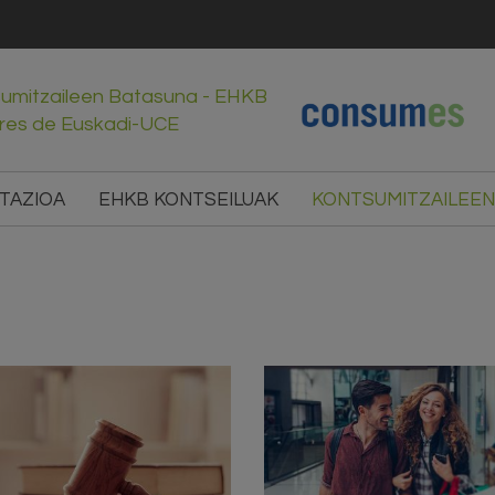
sumitzaileen Batasuna - EHKB
res de Euskadi-UCE
TAZIOA
EHKB KONTSEILUAK
KONTSUMITZAILEEN