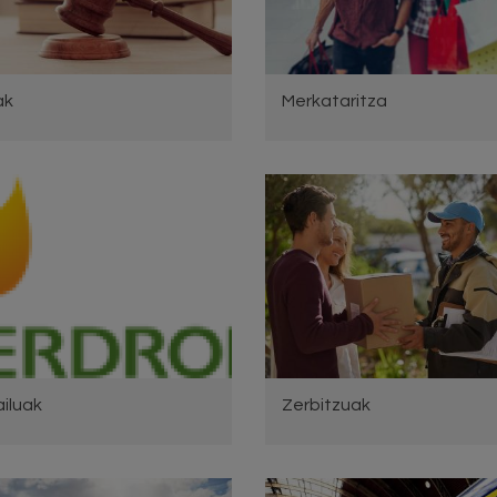
ak
Merkataritza
iluak
Zerbitzuak