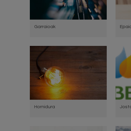
Garraioak
Epai
Hornidura
Josta