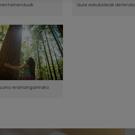
 errentamenduak
Gure eskubideak defenda
sumo eramangarrirako