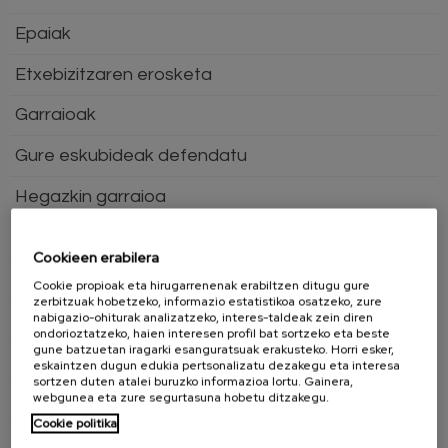
Epaiak
Etxebizitzaren erosketa
Garraioak
Gure eskubideak defendatu
Hegazkin garraioa
Hiri errentamenduak
Cookieen erabilera
Hornidura
Cookie propioak eta hirugarrenenak erabiltzen ditugu gure
zerbitzuak hobetzeko, informazio estatistikoa osatzeko, zure
Jostailuak
nabigazio-ohiturak analizatzeko, interes-taldeak zein diren
ondorioztatzeko, haien interesen profil bat sortzeko eta beste
gune batzuetan iragarki esanguratsuak erakusteko. Horri esker,
Kontsumo eramangarrirako
eskaintzen dugun edukia pertsonalizatu dezakegu eta interesa
sortzen duten atalei buruzko informazioa lortu. Gainera,
Kontsumorako kredituak
webgunea eta zure segurtasuna hobetu ditzakegu.
Cookie politika
Merkataritza