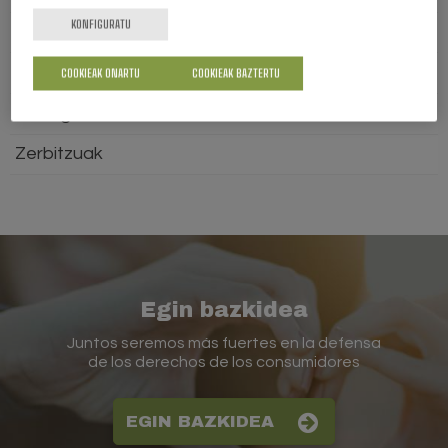
KONFIGURATU
Osasuna
Telekomunikazioak
COOKIEAK ONARTU
COOKIEAK BAZTERTU
Tren-garraioa
Zerbitzuak
Egin bazkidea
Juntos seremos más fuertes en la defensa
de los derechos de los consumidores
EGIN BAZKIDEA