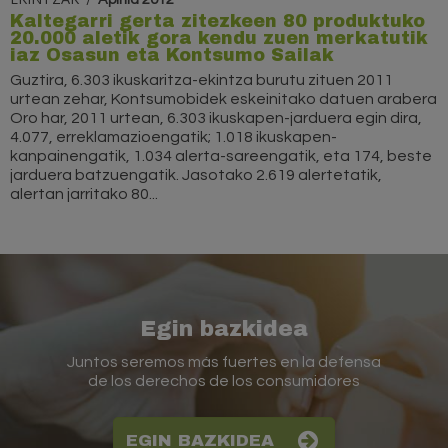
Kaltegarri gerta zitezkeen 80 produktuko
20.000 aletik gora kendu zuen merkatutik
iaz Osasun eta Kontsumo Sailak
Guztira, 6.303 ikuskaritza-ekintza burutu zituen 2011
urtean zehar, Kontsumobidek eskeinitako datuen arabera
Oro har, 2011 urtean, 6.303 ikuskapen-jarduera egin dira,
4.077, erreklamazioengatik; 1.018 ikuskapen-
kanpainengatik, 1.034 alerta-sareengatik, eta 174, beste
jarduera batzuengatik. Jasotako 2.619 alertetatik,
alertan jarritako 80...
Egin bazkidea
Juntos seremos más fuertes en la defensa
de los derechos de los consumidores
EGIN BAZKIDEA