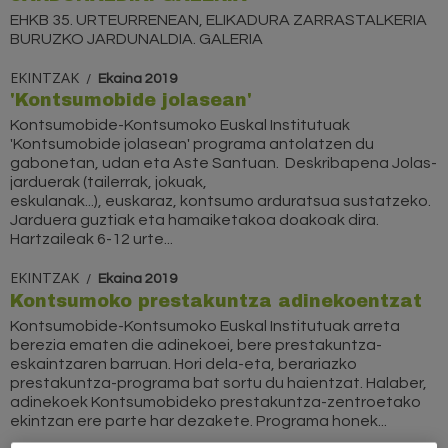
EHKB 35. URTEURRENEAN, ELIKADURA ZARRASTALKERIA
BURUZKO JARDUNALDIA. GALERIA
EKINTZAK
Ekaina 2019
'Kontsumobide jolasean'
Kontsumobide-Kontsumoko Euskal Institutuak
'Kontsumobide jolasean' programa antolatzen du
gabonetan, udan eta Aste Santuan. Deskribapena Jolas-
jarduerak (tailerrak, jokuak,
eskulanak...), euskaraz, kontsumo arduratsua sustatzeko.
Jarduera guztiak eta hamaiketakoa doakoak dira.
Hartzaileak 6-12 urte...
EKINTZAK
Ekaina 2019
Kontsumoko prestakuntza adinekoentzat
Kontsumobide-Kontsumoko Euskal Institutuak arreta
berezia ematen die adinekoei, bere prestakuntza-
eskaintzaren barruan. Hori dela-eta, berariazko
prestakuntza-programa bat sortu du haientzat. Halaber,
adinekoek Kontsumobideko prestakuntza-zentroetako
ekintzan ere parte har dezakete. Programa honek...