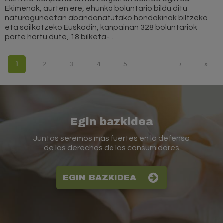
Ekimenak, aurten ere, ehunka boluntario bildu ditu
naturaguneetan abandonatutako hondakinak biltzeko
eta sailkatzeko Euskadin, kanpainan 328 boluntariok
parte hartu dute, 18 bilketa-...
Orriak
1
2
3
4
5
…
›
»
Egin bazkidea
Juntos seremos más fuertes en la defensa
de los derechos de los consumidores
EGIN BAZKIDEA