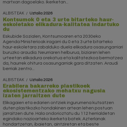
martxan dagoelako. Ikerketan...
ALBISTEAK
Uztaila 2026
Kontsumok 0 eta 3 urte bitarteko haur-
eskoletako elikadura-kalitatea indartuko
du
Eskubide Sozialen, Kontsumoaren eta 2030eko
Agenda Ministerioak iragarri du 0 eta 3 urte bitarteko
haur-eskoletara zabalduko duela elikadura osasungarriari
buruzko araudia. Neurriaren helburua, biziaren lehen
urteetan elikadura orekatua eta kalitatezkoa bermatzea
da, haurrek ohitura osasungarriak gara ditzaten. Araudi
berriak zentro...
ALBISTEAK
Uztaila 2026
Erabilera bakarreko plastikoek
ekosistementzako mehatxu nagusia
izaten jarraitzen dute
Elikagaien eta edarien ontziek ingurumena kutsatzen
duten plastikozko hondakinen artean lehen postuan
jarraitzen dute. Hala ondorioztatu du 112 herrialdetan
egindako nazioarteko ikerketa batek. Azterlanak
hondartzetan, ibaietan, aintziretan eta beste