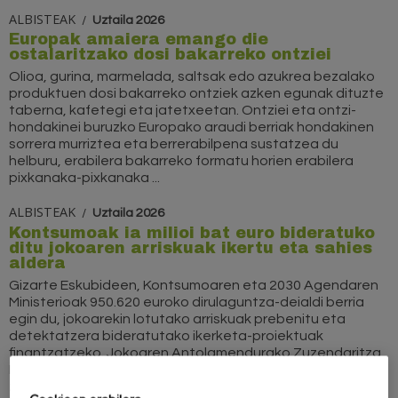
ALBISTEAK
Uztaila 2026
Europak amaiera emango die
ostalaritzako dosi bakarreko ontziei
Olioa, gurina, marmelada, saltsak edo azukrea bezalako
produktuen dosi bakarreko ontziek azken egunak dituzte
taberna, kafetegi eta jatetxeetan. Ontziei eta ontzi-
hondakinei buruzko Europako araudi berriak hondakinen
sorrera murriztea eta berrerabilpena sustatzea du
helburu, erabilera bakarreko formatu horien erabilera
pixkanaka-pixkanaka ...
ALBISTEAK
Uztaila 2026
Kontsumoak ia milioi bat euro bideratuko
ditu jokoaren arriskuak ikertu eta sahies
aldera
Gizarte Eskubideen, Kontsumoaren eta 2030 Agendaren
Ministerioak 950.620 euroko dirulaguntza-deialdi berria
egin du, jokoarekin lotutako arriskuak prebenitu eta
detektatzera bideratutako ikerketa-proiektuak
finantzatzeko. Jokoaren Antolamendurako Zuzendaritza
Nagusiak kudeatuko ditu laguntza horiek, eta ikerketa-
zentro publiko zein pribatuei...