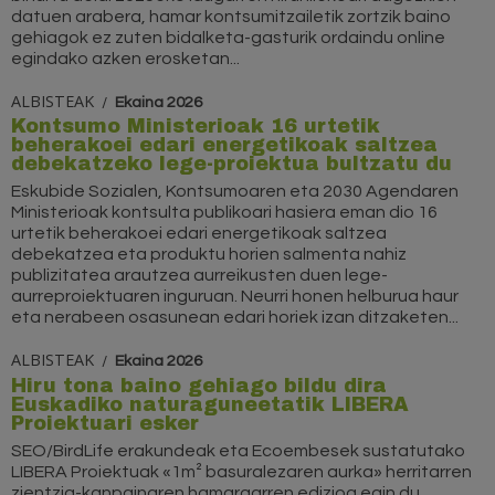
datuen arabera, hamar kontsumitzailetik zortzik baino
gehiagok ez zuten bidalketa-gasturik ordaindu online
egindako azken erosketan...
ALBISTEAK
Ekaina 2026
Kontsumo Ministerioak 16 urtetik
beherakoei edari energetikoak saltzea
debekatzeko lege-proiektua bultzatu du
Eskubide Sozialen, Kontsumoaren eta 2030 Agendaren
Ministerioak kontsulta publikoari hasiera eman dio 16
urtetik beherakoei edari energetikoak saltzea
debekatzea eta produktu horien salmenta nahiz
publizitatea arautzea aurreikusten duen lege-
aurreproiektuaren inguruan. Neurri honen helburua haur
eta nerabeen osasunean edari horiek izan ditzaketen...
ALBISTEAK
Ekaina 2026
Hiru tona baino gehiago bildu dira
Euskadiko naturaguneetatik LIBERA
Proiektuari esker
SEO/BirdLife erakundeak eta Ecoembesek sustatutako
LIBERA Proiektuak «1m² basuralezaren aurka» herritarren
zientzia-kanpainaren hamargarren edizioa egin du.