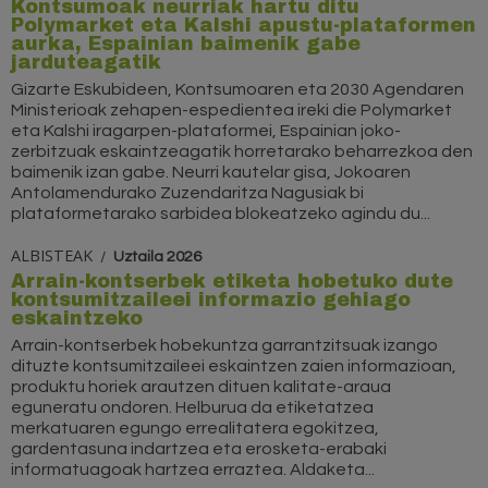
Kontsumoak neurriak hartu ditu
Polymarket eta Kalshi apustu-plataformen
aurka, Espainian baimenik gabe
jarduteagatik
Gizarte Eskubideen, Kontsumoaren eta 2030 Agendaren
Ministerioak zehapen-espedientea ireki die Polymarket
eta Kalshi iragarpen-plataformei, Espainian joko-
zerbitzuak eskaintzeagatik horretarako beharrezkoa den
baimenik izan gabe. Neurri kautelar gisa, Jokoaren
Antolamendurako Zuzendaritza Nagusiak bi
plataformetarako sarbidea blokeatzeko agindu du...
ALBISTEAK
Uztaila 2026
Arrain-kontserbek etiketa hobetuko dute
kontsumitzaileei informazio gehiago
eskaintzeko
Arrain-kontserbek hobekuntza garrantzitsuak izango
dituzte kontsumitzaileei eskaintzen zaien informazioan,
produktu horiek arautzen dituen kalitate-araua
eguneratu ondoren. Helburua da etiketatzea
merkatuaren egungo errealitatera egokitzea,
gardentasuna indartzea eta erosketa-erabaki
informatuagoak hartzea erraztea. Aldaketa...