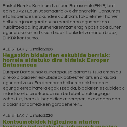
Euskal Herriko Kontsumitzaileen Batasunak (EHKB) bat
egin du «21 Egun Jasangarriak» ekimenarekin. Consumes
eta Ecoembes erakundeek bultzatutako ekimen honen
helburua jasangarritasuna herritarren egunerokora
hurbiltzea da, ingurumenarentzat eragin positiboa duten
eguneroko keinu txikien bidez. Lankidetza honen bidez,
EHKBk kontsumo...
ALBISTEAK
Uztaila 2026
Hegazkin bidaiarien eskubide berriak:
horrela aldatuko dira bidaiak Europar
Batasunean
Europar Batasunak aurrerapauso garrantzitsua eman du
aireko bidaiarien eskubideak babesten dituen araudia
eguneratzeko. Erreformaren helburua sektorearen
egungo errealitatera egokitzea da, bidaiarien eskubideak
indartuz eta aire-konpainien betebeharrak argiago
zehaztuz, bereziki hegaldien atzerapen, ezeztapen edo
bidaian sor daitezkeen gorabeheren...
ALBISTEAK
Uztaila 2026
Kontsumobidek higiezinen atarien
kontrola indartuko du zehapen-kanpaina