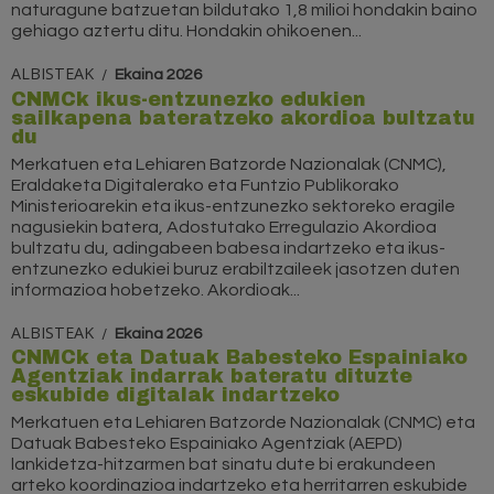
naturagune batzuetan bildutako 1,8 milioi hondakin baino
gehiago aztertu ditu. Hondakin ohikoenen...
ALBISTEAK
Ekaina 2026
CNMCk ikus-entzunezko edukien
sailkapena bateratzeko akordioa bultzatu
du
Merkatuen eta Lehiaren Batzorde Nazionalak (CNMC),
Eraldaketa Digitalerako eta Funtzio Publikorako
Ministerioarekin eta ikus-entzunezko sektoreko eragile
nagusiekin batera, Adostutako Erregulazio Akordioa
bultzatu du, adingabeen babesa indartzeko eta ikus-
entzunezko edukiei buruz erabiltzaileek jasotzen duten
informazioa hobetzeko. Akordioak...
ALBISTEAK
Ekaina 2026
CNMCk eta Datuak Babesteko Espainiako
Agentziak indarrak bateratu dituzte
eskubide digitalak indartzeko
Merkatuen eta Lehiaren Batzorde Nazionalak (CNMC) eta
Datuak Babesteko Espainiako Agentziak (AEPD)
lankidetza-hitzarmen bat sinatu dute bi erakundeen
arteko koordinazioa indartzeko eta herritarren eskubide