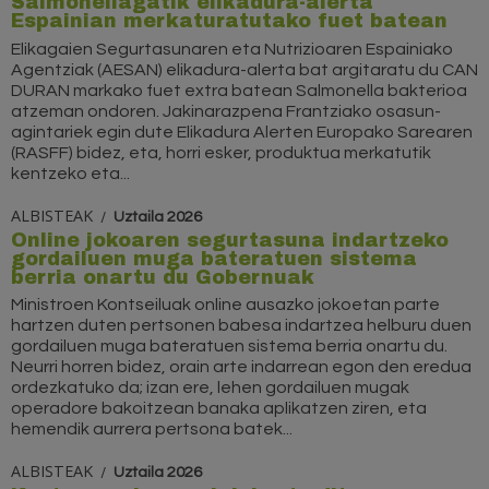
Salmonellagatik elikadura-alerta
Espainian merkaturatutako fuet batean
Elikagaien Segurtasunaren eta Nutrizioaren Espainiako
Agentziak (AESAN) elikadura-alerta bat argitaratu du CAN
DURAN markako fuet extra batean Salmonella bakterioa
atzeman ondoren. Jakinarazpena Frantziako osasun-
agintariek egin dute Elikadura Alerten Europako Sarearen
(RASFF) bidez, eta, horri esker, produktua merkatutik
kentzeko eta...
ALBISTEAK
Uztaila 2026
Online jokoaren segurtasuna indartzeko
gordailuen muga bateratuen sistema
berria onartu du Gobernuak
Ministroen Kontseiluak online ausazko jokoetan parte
hartzen duten pertsonen babesa indartzea helburu duen
gordailuen muga bateratuen sistema berria onartu du.
Neurri horren bidez, orain arte indarrean egon den eredua
ordezkatuko da; izan ere, lehen gordailuen mugak
operadore bakoitzean banaka aplikatzen ziren, eta
hemendik aurrera pertsona batek...
ALBISTEAK
Uztaila 2026