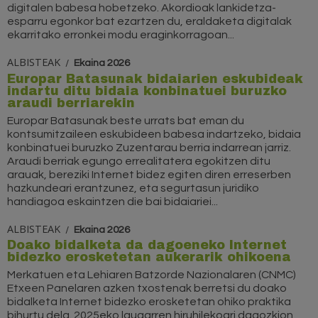
digitalen babesa hobetzeko. Akordioak lankidetza-
esparru egonkor bat ezartzen du, eraldaketa digitalak
ekarritako erronkei modu eraginkorragoan...
ALBISTEAK
Ekaina 2026
Europar Batasunak bidaiarien eskubideak
indartu ditu bidaia konbinatuei buruzko
araudi berriarekin
Europar Batasunak beste urrats bat eman du
kontsumitzaileen eskubideen babesa indartzeko, bidaia
konbinatuei buruzko Zuzentarau berria indarrean jarriz.
Araudi berriak egungo errealitatera egokitzen ditu
arauak, bereziki Internet bidez egiten diren erreserben
hazkundeari erantzunez, eta segurtasun juridiko
handiagoa eskaintzen die bai bidaiariei...
ALBISTEAK
Ekaina 2026
Doako bidalketa da dagoeneko Internet
bidezko erosketetan aukerarik ohikoena
Merkatuen eta Lehiaren Batzorde Nazionalaren (CNMC)
Etxeen Panelaren azken txostenak berretsi du doako
bidalketa Internet bidezko erosketetan ohiko praktika
bihurtu dela. 2025eko laugarren hiruhilekoari dagozkion