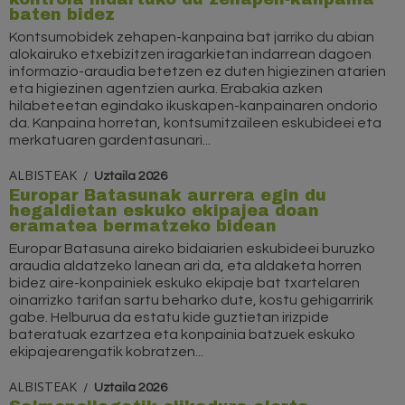
baten bidez
Kontsumobidek zehapen-kanpaina bat jarriko du abian
alokairuko etxebizitzen iragarkietan indarrean dagoen
informazio-araudia betetzen ez duten higiezinen atarien
eta higiezinen agentzien aurka. Erabakia azken
hilabeteetan egindako ikuskapen-kanpainaren ondorio
da. Kanpaina horretan, kontsumitzaileen eskubideei eta
merkatuaren gardentasunari...
ALBISTEAK
Uztaila 2026
Europar Batasunak aurrera egin du
hegaldietan eskuko ekipajea doan
eramatea bermatzeko bidean
Europar Batasuna aireko bidaiarien eskubideei buruzko
araudia aldatzeko lanean ari da, eta aldaketa horren
bidez aire-konpainiek eskuko ekipaje bat txartelaren
oinarrizko tarifan sartu beharko dute, kostu gehigarririk
gabe. Helburua da estatu kide guztietan irizpide
bateratuak ezartzea eta konpainia batzuek eskuko
ekipajearengatik kobratzen...
ALBISTEAK
Uztaila 2026