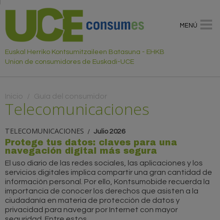
MENÚ
Euskal Herriko Kontsumitzaileen Batasuna - EHKB
Union de consumidores de Euskadi-UCE
Usted está aquí
Inicio
/
Guía del consumidor
Telecomunicaciones
TELECOMUNICACIONES
Julio 2026
Protege tus datos: claves para una
navegación digital más segura
El uso diario de las redes sociales, las aplicaciones y los
servicios digitales implica compartir una gran cantidad de
información personal. Por ello, Kontsumobide recuerda la
importancia de conocer los derechos que asisten a la
ciudadanía en materia de protección de datos y
privacidad para navegar por Internet con mayor
seguridad. Entre estos...