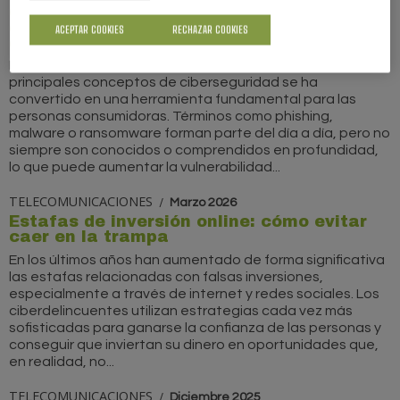
Glosario básico de ciberseguridad:
conceptos clave para entender los riesgos
ACEPTAR COOKIES
RECHAZAR COOKIES
digitales
En un entorno cada vez más digitalizado, comprender los
principales conceptos de ciberseguridad se ha
convertido en una herramienta fundamental para las
personas consumidoras. Términos como phishing,
malware o ransomware forman parte del día a día, pero no
siempre son conocidos o comprendidos en profundidad,
lo que puede aumentar la vulnerabilidad...
TELECOMUNICACIONES
Marzo 2026
Estafas de inversión online: cómo evitar
caer en la trampa
En los últimos años han aumentado de forma significativa
las estafas relacionadas con falsas inversiones,
especialmente a través de internet y redes sociales. Los
ciberdelincuentes utilizan estrategias cada vez más
sofisticadas para ganarse la confianza de las personas y
conseguir que inviertan su dinero en oportunidades que,
en realidad, no...
TELECOMUNICACIONES
Diciembre 2025