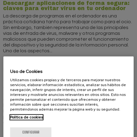
Descargar aplicaciones de forma segura:
claves para evitar virus en tu ordenador
La descarga de programas en el ordenador es una
práctica cotidiana tanto para trabajar como para el ocio.
Sin embargo, también representa una de las principales
vías de entrada de virus, malware y otros programas
maliciosos que pueden comprometer el funcionamiento
del dispositivo y la seguridad de la información personal.
Uno de los aspectos...
TELECOMUNICACIONES
Marzo 2026
Herramientas de seguridad para proteger
Uso de Cookies
tus dispositivos: medidas clave para
evitar riesgos digitales
Utilizamos cookies propias y de terceros para mejorar nuestros
servicios, elaborar información estadística, analizar sus hábitos de
Con la creciente digitalización, los dispositivos
navegación, inferir grupos de interés, crear un perfil de sus
electrónicos —móviles, ordenadores, tabletas e incluso
intereses y mostrarle anuncios relevantes en otros sitios. Esto nos
dispositivos inteligentes— se han convertido en
permite personalizar el contenido que ofrecemos y obtener
información sobre qué secciones suscitan interés,
herramientas imprescindibles en nuestra vida cotidiana.
permitiéndonos además mejorar la página web y su seguridad.
En ellos almacenamos una gran cantidad de información
personal, económica y profesional, lo que los convierte en
Política de cookies
un objetivo frecuente de...
CONFIGURAR
TELECOMUNICACIONES
Marzo 2026