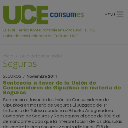
MENÚ
Euskal Herriko Kontsumitzaileen Batasuna - EHKB
Union de consumidores de Euskadi-UCE
Usted está aquí
Inicio
/
Guía del consumidor
Seguros
SEGUROS
Noviembre 2011
Sentencia a favor de la Unión de
Consumidores de Gipuzkoa en materia de
Seguros
Sentencia a favor de la Unión de Consumidores de
Gipuzkoa en materia de Seguros El Juzgado de 1º
Instancia de Tolosa condena a Biharko Aseguradora
Compañía de Seguros y Reaseguros al pago de 890 € al
demandante dado que la interpretación de las cláusulas
del contrato eran oscuras y contradictorias. El 6 de