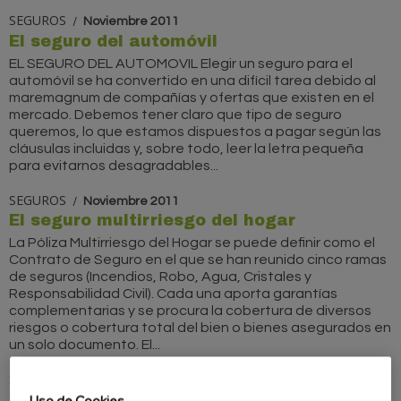
SEGUROS
Noviembre 2011
El seguro del automóvil
EL SEGURO DEL AUTOMOVIL Elegir un seguro para el
automóvil se ha convertido en una difícil tarea debido al
maremagnum de compañías y ofertas que existen en el
mercado. Debemos tener claro que tipo de seguro
queremos, lo que estamos dispuestos a pagar según las
cláusulas incluidas y, sobre todo, leer la letra pequeña
para evitarnos desagradables...
SEGUROS
Noviembre 2011
El seguro multirriesgo del hogar
La Póliza Multirriesgo del Hogar se puede definir como el
Contrato de Seguro en el que se han reunido cinco ramas
de seguros (Incendios, Robo, Agua, Cristales y
Responsabilidad Civil). Cada una aporta garantías
complementarias y se procura la cobertura de diversos
riesgos o cobertura total del bien o bienes asegurados en
un solo documento. El...
SEGUROS
Noviembre 2011
Reglamento del seguro obligatorio de
Uso de Cookies