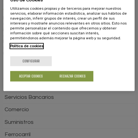
responsabilidad civil en la circulación de
Utilizamos cookies propias y de terceros para mejorar nuestros
vehículos a motor
servicios, elaborar información estadística, analizar sus hábitos de
Eleva a setenta millones de euros la indemnización por
navegación, inferir grupos de interés, crear un perfil de sus
intereses y mostrarle anuncios relevantes en otros sitios. Esto nos
daños personales y a quince millones de euros la
permite personalizar el contenido que ofrecemos y obtener
indemnización por daños materiales y siniestro El Consejo
información sobre qué secciones suscitan interés,
de Ministros de 12 de septiembre aprobó el nuevo
permitiéndonos además mejorar la página web y su seguridad.
Reglamento del seguro obligatorio de automóviles, que
Política de cookies
sustituye al vigente desde 2001, tras la importantes
modificaciones que la Ley de...
CONFIGURAR
GUÍA DEL CONSUMIDOR
ACEPTAR COOKIES
RECHAZAR COOKIES
Aviación
Servicios Bancarios
Comercio
Suministros
Ferrocarril