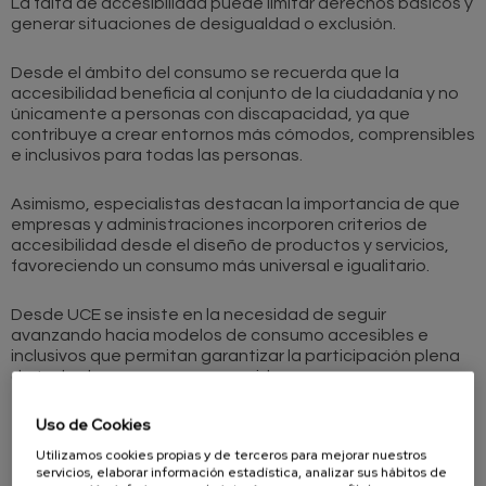
La falta de accesibilidad puede limitar derechos básicos y
generar situaciones de desigualdad o exclusión.
Desde el ámbito del consumo se recuerda que la
accesibilidad beneficia al conjunto de la ciudadanía y no
únicamente a personas con discapacidad, ya que
contribuye a crear entornos más cómodos, comprensibles
e inclusivos para todas las personas.
Asimismo, especialistas destacan la importancia de que
empresas y administraciones incorporen criterios de
accesibilidad desde el diseño de productos y servicios,
favoreciendo un consumo más universal e igualitario.
Desde UCE se insiste en la necesidad de seguir
avanzando hacia modelos de consumo accesibles e
inclusivos que permitan garantizar la participación plena
de todas las personas consumidoras.
Uso de Cookies
Utilizamos cookies propias y de terceros para mejorar nuestros
servicios, elaborar información estadística, analizar sus hábitos de