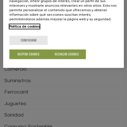
navegación, inferir grupos de interés, crear un perfil de sus
intereses y mostrarle anuncios relevantes en otros sitios. Esto nos
permite personalizar el contenido que ofrecemos y obtener
“La accesibilidad en el consumo: un derecho a productos y servicios sin
información sobre qué secciones suscitan interés,
barreras” –
Consumer
permitiéndonos además mejorar la página web y su seguridad.
Política de cookies
GUÍA DEL CONSUMIDOR
CONFIGURAR
Aviación
ACEPTAR COOKIES
RECHAZAR COOKIES
Servicios Bancarios
Comercio
Suministros
Ferrocarril
Juguetes
Sanidad
Consumo Sostenible