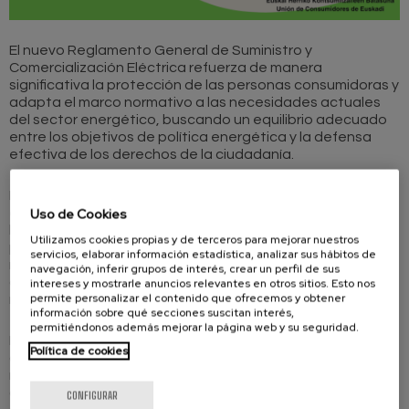
El nuevo Reglamento General de Suministro y
Comercialización Eléctrica refuerza de manera
significativa la protección de las personas consumidoras y
adapta el marco normativo a las necesidades actuales
del sector energético, buscando un equilibrio adecuado
entre los objetivos de política energética y la defensa
efectiva de los derechos de la ciudadanía.
Entre los aspectos más relevantes se encuentra la mejora
Uso de Cookies
en la regulación del cambio de comercializadora, así como
la clarificación del marco de reclamaciones para las
Utilizamos cookies propias y de terceros para mejorar nuestros
personas consumidoras de energía eléctrica. Además, se
servicios, elaborar información estadística, analizar sus hábitos de
refuerzan los elementos vinculados al régimen general de
navegación, inferir grupos de interés, crear un perfil de sus
contratación para evitar prácticas abusivas y garantizar
intereses y mostrarle anuncios relevantes en otros sitios. Esto nos
permite personalizar el contenido que ofrecemos y obtener
mayor seguridad jurídica.
información sobre qué secciones suscitan interés,
permitiéndonos además mejorar la página web y su seguridad.
Mención especial merece la protección frente a la
Política de cookies
contratación telefónica no solicitada. El Reglamento
recoge expresamente la prohibición de realizar publicidad
o prácticas de contratación por vía telefónica sin
CONFIGURAR