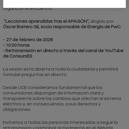
ConsumES y la Unión de Consumidores de Euskadi
organizan el encuentro:
“Lecciones aprendidas tras el APAGÓN”,
dirigido por
Óscar Barrero Gil, socio responsable de Energía de PwC.
- 27 de febrero de 2026
- 10:00 horas
- Retransmisión en directo a través del canal de YouTube
de ConsumES
La sesión está abierta a toda la ciudadanía y permitirá
formular preguntas en directo.
Desde UCE consideramos fundamental que los
consumidores dispongan de información clara y
transparente sobre los cambios que afectan al sistema
eléctrico y, en consecuencia, a sus derechos y
obligaciones.
Invitamos a todas las personas interesadas a seguir la
retransmisión y participar activamente en el debate.