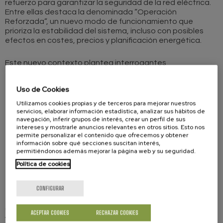
refuerzo para garantizar la seguridad de la red eléctrica.
Entre ellas destaca la denominada “Operación
Reforzada”, un nuevo modo de funcionamiento que
prioriza la estabilidad del sistema, incluso con posibles
efectos en costes, precios y planificación energética.
Este nuevo contexto plantea interrogantes
fundamentales para la ciudadanía:
Uso de Cookies
¿Cómo afectarán estas medidas al recibo de la luz?
Utilizamos cookies propias y de terceros para mejorar nuestros
servicios, elaborar información estadística, analizar sus hábitos de
navegación, inferir grupos de interés, crear un perfil de sus
¿Quién asumirá los costes derivados del refuerzo del
intereses y mostrarle anuncios relevantes en otros sitios. Esto nos
sistema?
permite personalizar el contenido que ofrecemos y obtener
información sobre qué secciones suscitan interés,
permitiéndonos además mejorar la página web y su seguridad.
¿Qué cambios regulatorios se están impulsando?
Política de cookies
¿Está preparado el modelo actual para combinar
estabilidad y transición energética?
CONFIGURAR
Con el objetivo de ofrecer información rigurosa, accesible
ACEPTAR COOKIES
RECHAZAR COOKIES
y basada en el análisis técnico, la Confederación